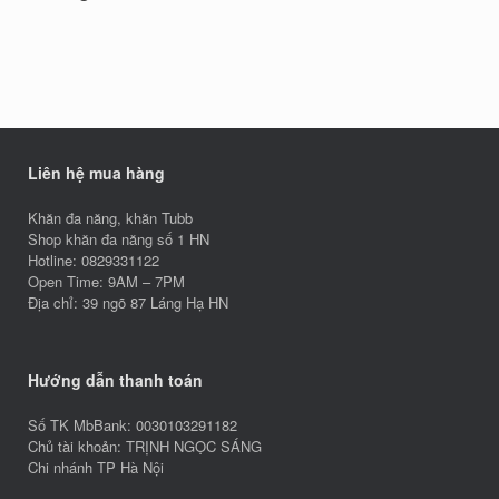
Liên hệ mua hàng
Khăn đa năng, khăn Tubb
Shop khăn đa năng số 1 HN
Hotline: 0829331122
Open Time: 9AM – 7PM
Địa chỉ: 39 ngõ 87 Láng Hạ HN
Hướng dẫn thanh toán
Số TK MbBank: 0030103291182
Chủ tài khoản: TRỊNH NGỌC SÁNG
Chi nhánh TP Hà Nội