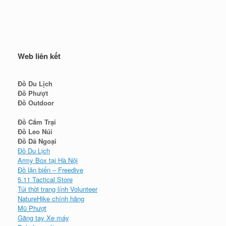
Web liên kết
Đồ Du Lịch
Đồ Phượt
Đồ Outdoor
Đồ Cắm Trại
Đồ Leo Núi
Đồ Dã Ngoại
Đồ Du Lịch
Army Box tại Hà Nội
Đồ lặn biển – Freedive
5.11 Tactical Store
Túi thời trang lính Volunteer
NatureHike chính hãng
Mũ Phượt
Găng tay Xe máy