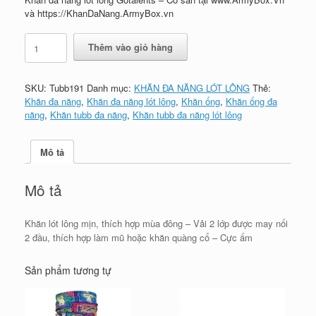
và https://KhanDaNang.ArmyBox.vn
Khăn
Thêm vào giỏ hàng
đa
năng
lót
SKU:
Tubb191
Danh mục:
KHĂN ĐA NĂNG LÓT LÔNG
Thẻ:
lông
Khăn đa năng
,
Khăn đa năng lót lông
,
Khăn ống
,
Khăn ống đa
Gotalents
năng
,
Khăn tubb đa năng
,
Khăn tubb đa năng lót lông
-
191
số
Mô tả
lượng
Mô tả
Khăn lót lông mịn, thích hợp mùa đông – Vải 2 lớp được may nối
2 đầu, thích hợp làm mũ hoặc khăn quàng cổ – Cực ấm
Sản phẩm tương tự