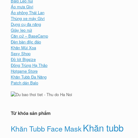
Balo Leo núi
Áo mưa Givi
Áo phông Thái Lan
Thùng xe máy Givi
Dụng cụ đa năng
Giày leo núi
Căn cứ – BaseCamp
Đèn bàn độc đáo
Khăn Mùi Xoa
Sexy Shop
Đồ lót Bigsize
Đông Trùng Hạ Thảo
Hotgame Store
Khăn Tubb Đa Năng
Patch dán Balo
Từ khóa sản phẩm
Khăn tubb
Khăn Tubb Face Mask