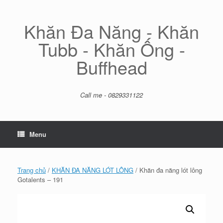
Skip
to
content
Khăn Đa Năng - Khăn
Tubb - Khăn Ống -
Buffhead
Call me - 0829331122
Menu
Trang chủ
/
KHĂN ĐA NĂNG LÓT LÔNG
/ Khăn đa năng lót lông
Gotalents – 191