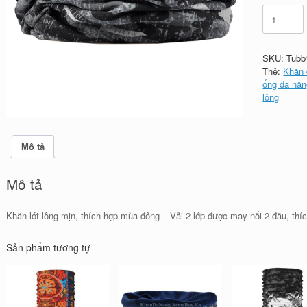
Khăn
đa
năng
lót
SKU:
Tubb
lông
Thẻ:
Khăn 
Gotalents
ống đa năn
-
lông
180
số
lượng
Mô tả
Mô tả
Khăn lót lông mịn, thích hợp mùa đông – Vải 2 lớp được may nối 2 đầu, t
Sản phẩm tương tự