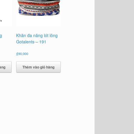
g
Khăn đa năng lót lông
Gotalents – 191
₫
90,000
àng
Thêm vào giỏ hàng