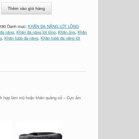
Thêm vào giỏ hàng
180
Danh mục:
KHĂN ĐA NĂNG LÓT LÔNG
đa năng
,
Khăn đa năng lót lông
,
Khăn ống
,
Khăn
g
,
Khăn tubb đa năng
,
Khăn tubb đa năng lót
hích hợp làm mũ hoặc khăn quàng cổ – Cực ấm