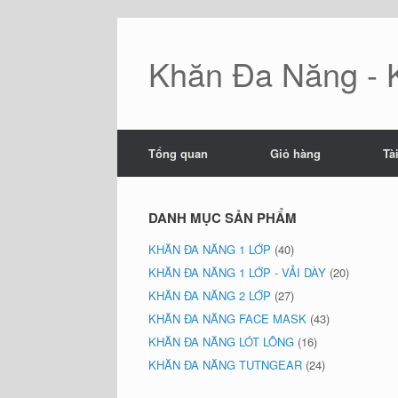
Skip
to
content
Khăn Đa Năng - 
Tổng quan
Giỏ hàng
Tà
DANH MỤC SẢN PHẨM
KHĂN ĐA NĂNG 1 LỚP
(40)
KHĂN ĐA NĂNG 1 LỚP - VẢI DÀY
(20)
KHĂN ĐA NĂNG 2 LỚP
(27)
KHĂN ĐA NĂNG FACE MASK
(43)
KHĂN ĐA NĂNG LÓT LÔNG
(16)
KHĂN ĐA NĂNG TUTNGEAR
(24)