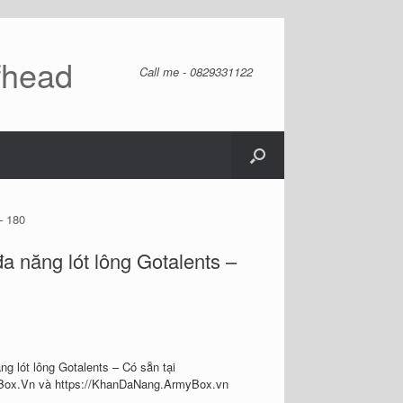
fhead
Call me - 0829331122
– 180
a năng lót lông Gotalents –
ng lót lông Gotalents – Có sẵn tại
ox.Vn và https://KhanDaNang.ArmyBox.vn