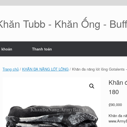
Khăn Tubb - Khăn Ống - Buf
i khoản
Thanh toán
Trang chủ
/
KHĂN ĐA NĂNG LÓT LÔNG
/ Khăn đa năng lót lông Gotalents 
Khăn đ
180
₫
90,000
Khăn đa nă
www.ArmyB