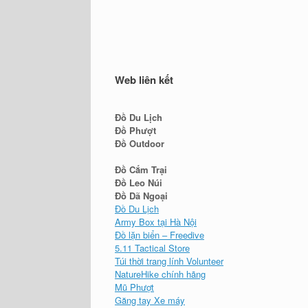
Web liên kết
Đồ Du Lịch
Đồ Phượt
Đồ Outdoor
Đồ Cắm Trại
Đồ Leo Núi
Đồ Dã Ngoại
Đồ Du Lịch
Army Box tại Hà Nội
Đồ lặn biển – Freedive
5.11 Tactical Store
Túi thời trang lính Volunteer
NatureHike chính hãng
Mũ Phượt
Găng tay Xe máy