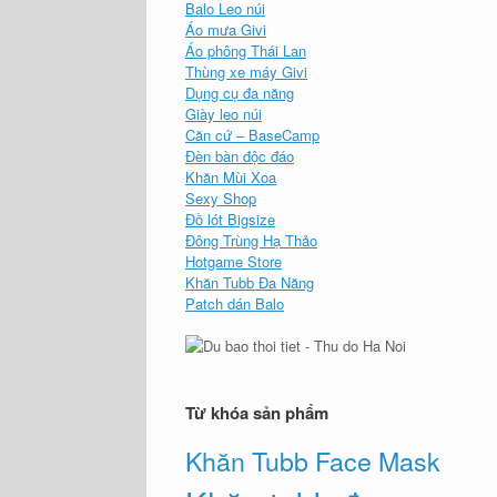
Balo Leo núi
Áo mưa Givi
Áo phông Thái Lan
Thùng xe máy Givi
Dụng cụ đa năng
Giày leo núi
Căn cứ – BaseCamp
Đèn bàn độc đáo
Khăn Mùi Xoa
Sexy Shop
Đồ lót Bigsize
Đông Trùng Hạ Thảo
Hotgame Store
Khăn Tubb Đa Năng
Patch dán Balo
Từ khóa sản phẩm
Khăn Tubb Face Mask