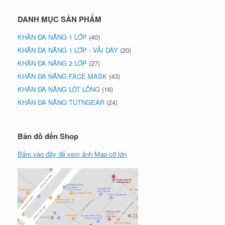
DANH MỤC SẢN PHẨM
KHĂN ĐA NĂNG 1 LỚP
(40)
KHĂN ĐA NĂNG 1 LỚP - VẢI DÀY
(20)
KHĂN ĐA NĂNG 2 LỚP
(27)
KHĂN ĐA NĂNG FACE MASK
(43)
KHĂN ĐA NĂNG LÓT LÔNG
(16)
KHĂN ĐA NĂNG TUTNGEAR
(24)
Bản đồ đến Shop
Bấm vào đây để xem ảnh Map cỡ lớn