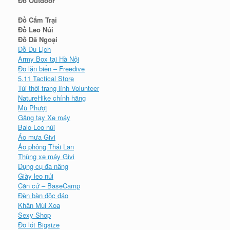
Đồ Outdoor
Đồ Cắm Trại
Đồ Leo Núi
Đồ Dã Ngoại
Đồ Du Lịch
Army Box tại Hà Nội
Đồ lặn biển – Freedive
5.11 Tactical Store
Túi thời trang lính Volunteer
NatureHike chính hãng
Mũ Phượt
Găng tay Xe máy
Balo Leo núi
Áo mưa Givi
Áo phông Thái Lan
Thùng xe máy Givi
Dụng cụ đa năng
Giày leo núi
Căn cứ – BaseCamp
Đèn bàn độc đáo
Khăn Mùi Xoa
Sexy Shop
Đồ lót Bigsize