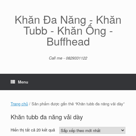
Skip
to
content
Khăn Đa Năng - Khăn
Tubb - Khăn Ống -
Buffhead
Call me - 0829331122
Menu
Trang chủ
/ Sản phẩm được gắn thẻ “Khăn tubb đa năng vải dày”
Khăn tubb đa năng vải dày
Đã
Hiển thị tất cả 20 kết quả
sắp