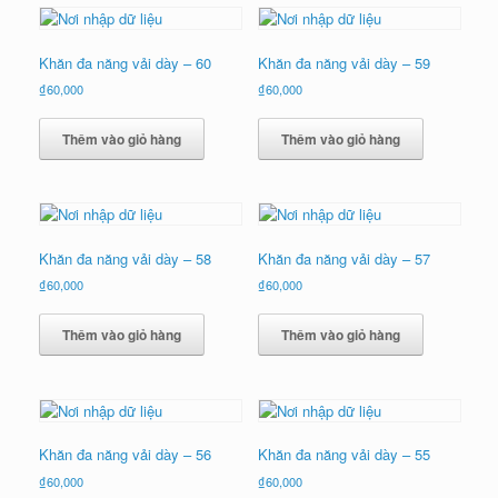
xếp
theo
mới
Khăn đa năng vải dày – 60
Khăn đa năng vải dày – 59
nhất
₫
60,000
₫
60,000
Thêm vào giỏ hàng
Thêm vào giỏ hàng
Khăn đa năng vải dày – 58
Khăn đa năng vải dày – 57
₫
60,000
₫
60,000
Thêm vào giỏ hàng
Thêm vào giỏ hàng
Khăn đa năng vải dày – 56
Khăn đa năng vải dày – 55
₫
60,000
₫
60,000