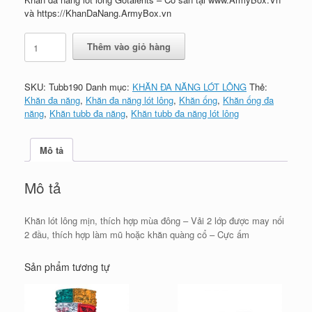
và https://KhanDaNang.ArmyBox.vn
Khăn
Thêm vào giỏ hàng
đa
năng
lót
SKU:
Tubb190
Danh mục:
KHĂN ĐA NĂNG LÓT LÔNG
Thẻ:
lông
Khăn đa năng
,
Khăn đa năng lót lông
,
Khăn ống
,
Khăn ống đa
Gotalents
năng
,
Khăn tubb đa năng
,
Khăn tubb đa năng lót lông
-
190
số
Mô tả
lượng
Mô tả
Khăn lót lông mịn, thích hợp mùa đông – Vải 2 lớp được may nối
2 đầu, thích hợp làm mũ hoặc khăn quàng cổ – Cực ấm
Sản phẩm tương tự