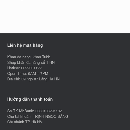
Liên hệ mua hàng
Khăn đa năng, khăn Tubb
Shop khăn đa năng số 1 HN
Hotline: 0829331122
Open Time: 9AM – 7PM
Địa chỉ: 39 ngõ 87 Láng Hạ HN
Hướng dẫn thanh toán
Số TK MbBank: 0030103291182
Chủ tài khoản: TRỊNH NGỌC SÁNG
Chi nhánh TP Hà Nội