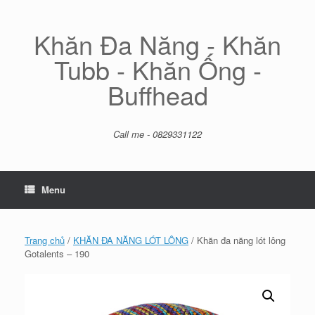
Skip
to
content
Khăn Đa Năng - Khăn
Tubb - Khăn Ống -
Buffhead
Call me - 0829331122
Menu
Trang chủ
/
KHĂN ĐA NĂNG LÓT LÔNG
/ Khăn đa năng lót lông
Gotalents – 190