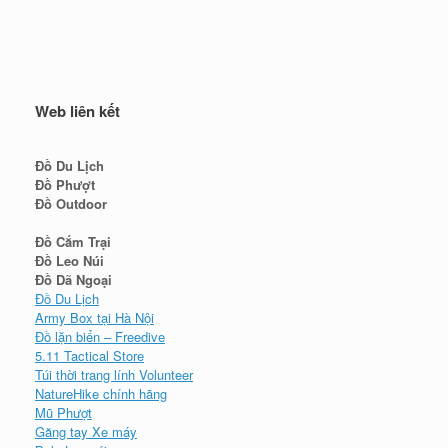
Web liên kết
Đồ Du Lịch
Đồ Phượt
Đồ Outdoor
Đồ Cắm Trại
Đồ Leo Núi
Đồ Dã Ngoại
Đồ Du Lịch
Army Box tại Hà Nội
Đồ lặn biển – Freedive
5.11 Tactical Store
Túi thời trang lính Volunteer
NatureHike chính hãng
Mũ Phượt
Găng tay Xe máy