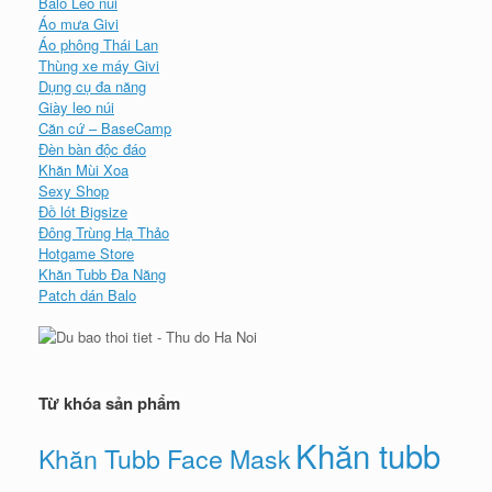
Balo Leo núi
Áo mưa Givi
Áo phông Thái Lan
Thùng xe máy Givi
Dụng cụ đa năng
Giày leo núi
Căn cứ – BaseCamp
Đèn bàn độc đáo
Khăn Mùi Xoa
Sexy Shop
Đồ lót Bigsize
Đông Trùng Hạ Thảo
Hotgame Store
Khăn Tubb Đa Năng
Patch dán Balo
Từ khóa sản phẩm
Khăn tubb
Khăn Tubb Face Mask