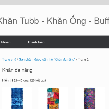
Khăn Tubb - Khăn Ống - Buf
i khoản
Thanh toán
Trang chủ
/
Sản phẩm được gắn thẻ “Khăn đa năng”
/ Trang 2
Khăn đa năng
Đã
Hiển thị 21–40 của 126 kết quả
sắp
xếp
theo
mới
nhất