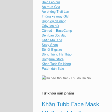
Balo Leo núi
Áo mưa Givi
Áo phông Thái Lan
Thùng xe máy Givi
Dụng cụ đa năng
Giày leo núi
Căn cứ – BaseCamp
Đèn bàn độc đáo
Khăn Mùi Xoa
Sexy Shop
Đồ lót Bigsize
Đông Trùng Hạ Thảo
Hotgame Store
Khăn Tubb Đa Năng
Patch dán Balo
Từ khóa sản phẩm
Khăn Tubb Face Mask