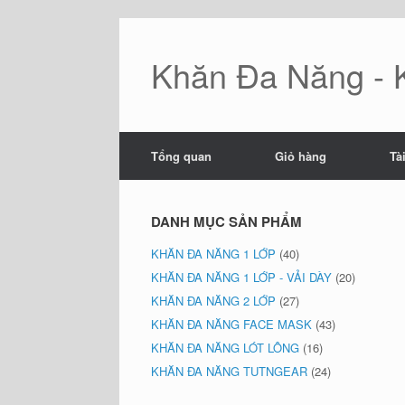
Skip
to
content
Khăn Đa Năng - 
Tổng quan
Giỏ hàng
Tà
DANH MỤC SẢN PHẨM
KHĂN ĐA NĂNG 1 LỚP
(40)
KHĂN ĐA NĂNG 1 LỚP - VẢI DÀY
(20)
KHĂN ĐA NĂNG 2 LỚP
(27)
KHĂN ĐA NĂNG FACE MASK
(43)
KHĂN ĐA NĂNG LÓT LÔNG
(16)
KHĂN ĐA NĂNG TUTNGEAR
(24)