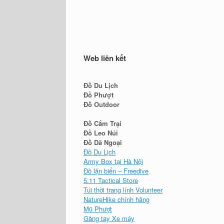
Web liên kết
Đồ Du Lịch
Đồ Phượt
Đồ Outdoor
Đồ Cắm Trại
Đồ Leo Núi
Đồ Dã Ngoại
Đồ Du Lịch
Army Box tại Hà Nội
Đồ lặn biển – Freedive
5.11 Tactical Store
Túi thời trang lính Volunteer
NatureHike chính hãng
Mũ Phượt
Găng tay Xe máy